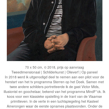
70 x 50 cm, © 2018, prijs op aanvraag
Tweedimensionaal | Schilderkunst | Olieverf | Op paneel
In 2018 werd ik uitgenodigd deel te nemen aan een pilot voor de
herstart van het tv programma Sterren op het Doek. Samen met
twee andere schilders portretteerde ik de gast Victor Mids,
illusionist en goochelaar, bekend van het programma MindF''ck. Ik
koos voor een klassieke opstelling in de trant van de Vlaamse
primitieven. In de verte in een luchtspiegeling het Kasteel
Amerongen waar de eerste opnames plaatsvonden. Onder de