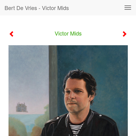
Bert De Vries - Victor Mids
Tog
navi
Victor Mids