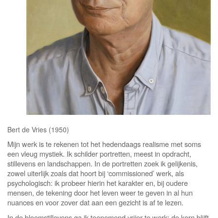
Bert de Vries (1950)
Mijn werk is te rekenen tot het hedendaags realisme met soms
een vleug mystiek. Ik schilder portretten, meest in opdracht,
stillevens en landschappen. In de portretten zoek ik gelijkenis,
zowel uiterlijk zoals dat hoort bij ‘commissioned’ werk, als
psychologisch: ik probeer hierin het karakter en, bij oudere
mensen, de tekening door het leven weer te geven in al hun
nuances en voor zover dat aan een gezicht is af te lezen.
In de bloemstillevens ga ik toenemend vrijer te werk: de kern blijft