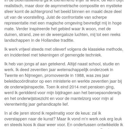
realistisch, maar door de asymmetrische compositie en mystieke
sfeer komt de achtergrond het beeld binnen en maakt deze deel
uit van de voorstelling. Juist de confrontatie van scherpe
representatie met een magische omgeving bevredigt mij in hoge
mate. Verder inspireerde het gebied waar ik woon, met de
duinen, strand, zee en de weergaloze luchten, mij tot een reeks
landschappen in de Hollandse traditie.
Ik werk vrijwel steeds met olieverf volgens de klassieke methode,
en incidenteel met tekeningen of gemengde techniek.
Ik heb van jongs af aan getekend. Altijd naast school, studie en
werk. Ik deed zeventien jaar wetenschappelijk onderzoek in
Twente en Nijmegen, promoveerde in 1988, was zes jaar
beleidscoördinator op een ministerie en werkte zeventien jaar bij
de onderwijsinspectie. Toen ik eind 2014 met pensioen ging,
werd ik geridderd voor mijn bijdragen aan het beroepsonderwijs
en het onderwijstoezicht en voor de mantelzorg voor mijn al
vierentwintig jaar gehandicapte lief.
In al die jaren stond ik regelmatig voor de keus: zal ik
overstappen naar de kunst? Maar ik vond m'n werk ook erg leuk
en steeds koos ik daar weer voor. En ondertussen ontwikkelde ik