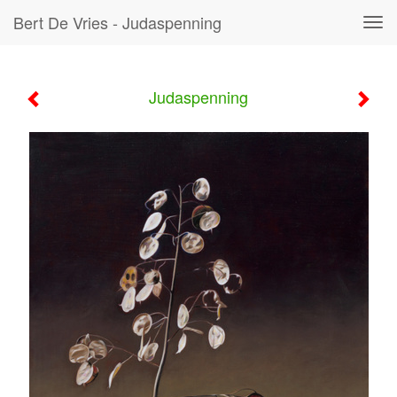
Bert De Vries - Judaspenning
Tog
navi
Judaspenning