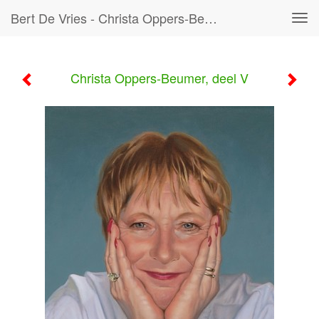
Bert De Vries - Christa Oppers-Beumer, Deel V
Tog
navi
Christa Oppers-Beumer, deel V